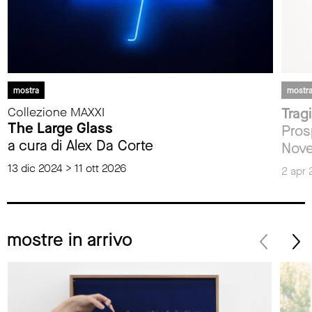
mostra
mostr
Collezione MAXXI
Trag
The Large Glass
Pros
a cura di Alex Da Corte
Nove
13 dic 2024 > 11 ott 2026
2 apr 
mostre in arrivo