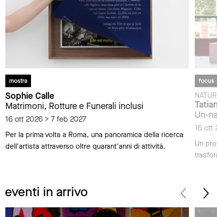
mostra
focus
Sophie Calle
NATUR
Tatia
Matrimoni, Rotture e Funerali inclusi
Un-na
16 ott 2026 > 7 feb 2027
16 ott
Per la prima volta a Roma, una panoramica della ricerca
Un prog
dell'artista attraverso oltre quarant'anni di attività.
trasfo
eventi in arrivo