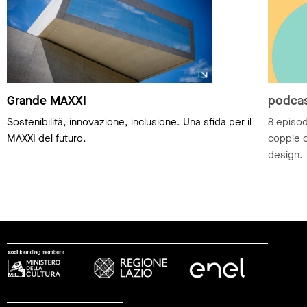
Grande MAXXI
podcas
Sostenibilità, innovazione, inclusione. Una sfida per il
8 episod
MAXXI del futuro.
coppie cr
design.